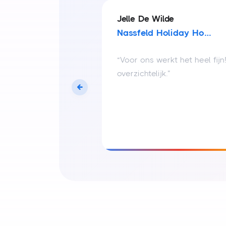
Jelle De Wilde
5.0
Nassfeld Holiday Home
p diverse
“Voor ons werkt het heel fij
et LodgePilot voor
overzichtelijk.”
ederland en in
 het
 service van de
urent heeft me
aug. 2026
n bestaande
epilot. Heel fijn
tstreeks kunnen
s gecreëerd door
kingen meer. 1
foto’s moeten
r mij zeer