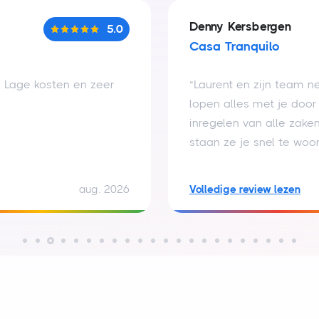
Denny Kersbergen
5.0
Casa Tranquilo
n! Lage kosten en zeer
“Laurent en zijn team n
lopen alles met je door
inregelen van alle zake
staan ze je snel te woo
aan te bevelen.”
aug. 2026
Volledige review lezen