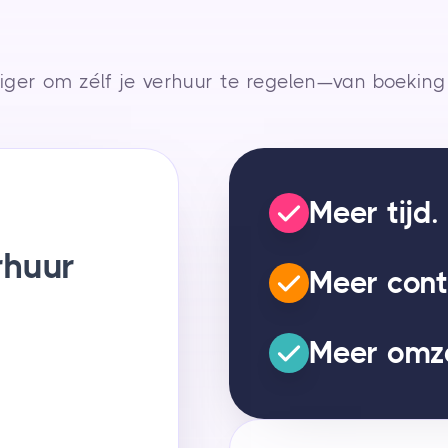
er om zélf je verhuur te regelen—van boeking 
Meer tijd.
rhuur
Meer cont
Meer omze