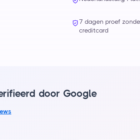
7 dagen proef zonde
creditcard
verifieerd door Google
iews