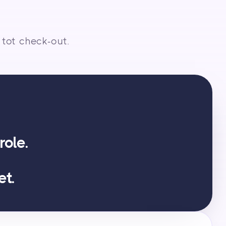
tot check-out.
role.
t.